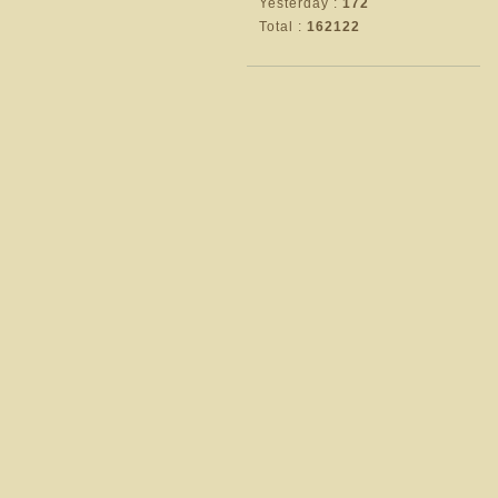
Yesterday :
172
Total :
162122