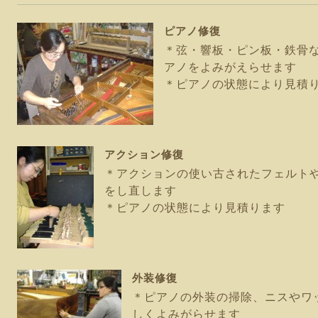
ピアノ修復
＊弦・響板・ピン板・鉄骨
アノをよみがえらせます
＊ピアノの状態により見積
アクション修復
＊アクションの使い古されたフェルト
をし直します
＊ピアノの状態により見積ります
外装修復
＊ピアノの外装の掃除、ニスやワ
しくよみがらせます