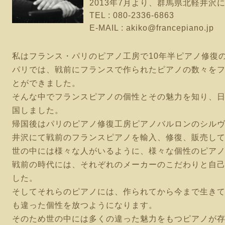
2013年7月より、群馬県北軽井
TEL : 080-2336-6863
E-MAIL : akiko@francepiano.jp
私はフランス・パリのピアノ工房で10年半ピアノ修復の
パリでは、戦前にフランスで作られたピアノの数々を
とができました。
そんな中でフランスピアノの個性とその魅力を知り、
国しました。
帰国後はパリのピアノ修復工房ピアノバルロンのシル
井沢にて戦前のフランスピアノを輸入、修復、販売し
世の中には様々な人がいるように、様々な個性のピア
戦前の時代には、それぞれのメーカーのこだわりと自
した。
そしてそれらのピアノには、作られてから今まで生き
も違った個性を放つようになります。
そのため世の中には多くの違った魅力をもつピアノが